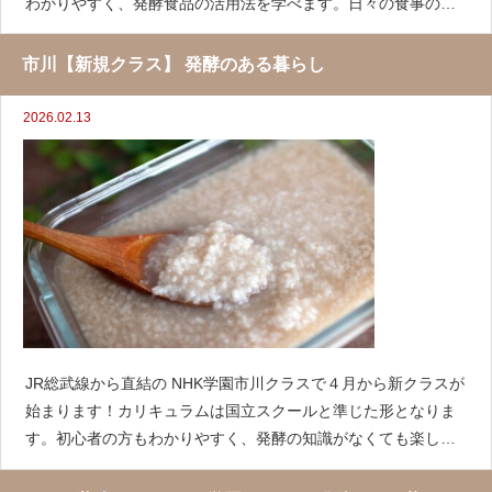
わかりやすく、発酵食品の活用法を学べます。日々の食事のレ
パートリーがぐっと広がり、健康的な食生活を目指しましょ
う。調理キッチン付きの設備で試食なども行います。【カリキ
市川【新規クラス】 発酵のある暮らし
ュラム 予
2026.02.13
JR総武線から直結の NHK学園市川クラスで４月から新クラスが
始まります！カリキュラムは国立スクールと準じた形となりま
す。初心者の方もわかりやすく、発酵の知識がなくても楽しく
わかりやすいクラスになっています。各月のテーマに沿った食