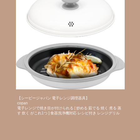
【シービージャパン 電子レンジ調理器具】
copan
電子レンジで焼き目が付けられる [ 炒める 茹でる 焼く 煮る 蒸
す 炊く がこれ1つ ] 食器洗浄機対応 レシピ付き レンジグリル