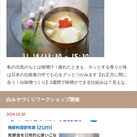
私の元気のもとは味噌汁！疲れたときも、ホッとする香りと味
は日本の伝統食の中でも心をグッとつかみます【お正月に間に
合う！白味噌つくり】3週間で味噌ができる仕組みは？見えない
発酵ってどんなことが起きてる？今回その立役者の麹菌のお顔
も見ちゃいましょう赤味噌も好きだ
白みそづくりワークショップ開催
2024.10.30