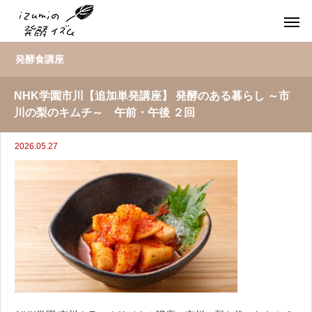
発酵食講座
NHK学園市川【追加単発講座】 発酵のある暮らし ～市
川の梨のキムチ～ 午前・午後 ２回
2026.05.27