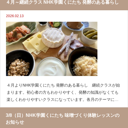
材や調味料の活用法なども合わせて学べます。継続の方もはじ
４月～継続クラス NHK学園くにたち 発酵のある暮らし
めての方も大
2026.02.13
４月よりNHK学園くにたち 発酵のある暮らし 継続クラスが始
まります。初心者の方もわかりやすく、発酵の知識がなくても
楽しくわかりやすいクラスになっています。各月のテーマに沿
った食材や調味料の活用法なども合わせて学べます。継続の方
もはじめての方も大歓迎！みなさまのご参加お待ちしていま
3/8（日）NHK学園くにたち 味噌づくり体験レッスンの
す。開催
お知らせ