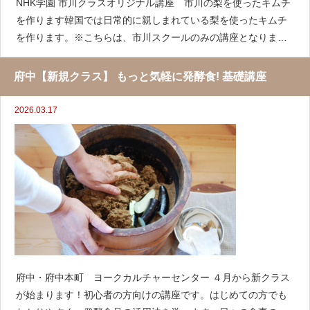
NHK学園 市川クラスオリジナル講座 市川の梨を使ったキムチ
を作ります韓国では日常的に親しまれている梨を使ったキムチ
を作ります。※こちらは、市川スクールのみの講座となりま
す。初心者の方もわかりやすく、発酵の知識がなくても楽しく
わかりやすいクラスになっています。午前、午後と選べます。
府中【新規クラス】 もっと気軽に発酵食! 基礎講座
継続の方
2026.03.17
府中・府中本町 ヨークカルチャーセンター ４月から新クラス
が始まります！初心者の方向けの講座です。はじめての方でも