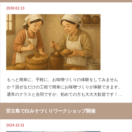
2026.02.13
もっと簡単に、手軽に、お味噌づくりの体験をしてみません
か？混ぜるだけの工程で簡単にお味噌づくりが体験できます。
通常のクラスと合同ですが、初めての方も大大大歓迎です！日
時：2026年３月８日（日）場所：NHK学園くにたちスクールJR
中央線 国立駅南口から徒歩2分〒186-0004 東京都国立
宮古島で白みそづくりワークショップ開催
2024.10.31