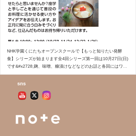
NHK学園くにたちオープンスクールで【もっと知りたい発酵
食】シリーズが始まります全4回シリーズ第一回は10月27日(日)
です&#x2728;麹、味噌、糠漬けなどなどのお話と各回にはワー
クショップがありますお正月&#x1f38d;に間に合う白味噌仕込み
もあります&#x1f495;詳細は【NHK学園
sns